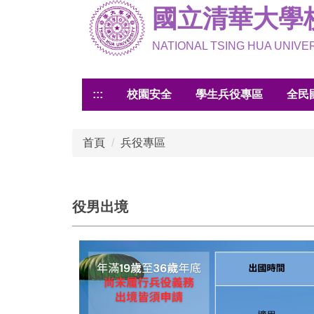
國立清華大學
跳
到
主
NATIONAL TSING HUA UNIV
要
內
:::
校園安全
學生兵役專區
全民
容
區
首頁
兵役專區
役男出境