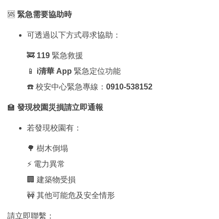
🆘
緊急需要協助時
可透過以下方式尋求協助：
🚒
119
緊急救援
📱
i清華 App
緊急定位功能
☎️ 校安中心緊急專線：
0910-538152
🏫
發現校園災損請立即通報
若發現校園有：
🌳 樹木倒塌
⚡ 電力異常
🏢 建築物受損
🚧 其他可能危及安全情形
請立即聯繫：