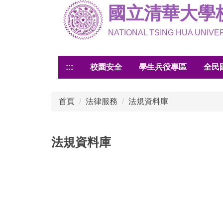
國立清華大學
跳
到
主
NATIONAL TSING HUA UNIV
要
內
:::
校園安全
學生兵役專區
全民
容
區
首頁
法律服務
法規資料庫
法規資料庫